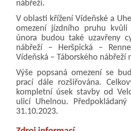
nábřeží.
V oblasti křížení Vídeňské a Uh
omezení jízdního pruhu kvůli
února budou také uzavřeny cy
nábřeží – Heršpická – Renne
Vídeňská – Táborského nábřeží 
Výše popsaná omezení se budo
prací dále rozšiřována. Celko
kompletní úsek stavby od Vel
ulicí Uhelnou. Předpokládaný
31.10.2023.