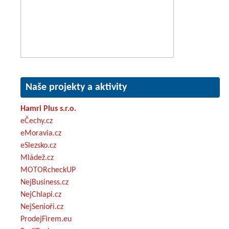
Naše projekty a aktivity
Hamri Plus s.r.o.
eČechy.cz
eMoravia.cz
eSlezsko.cz
Mládež.cz
MOTORcheckUP
NejBusiness.cz
NejChlapi.cz
NejSenioři.cz
ProdejFirem.eu