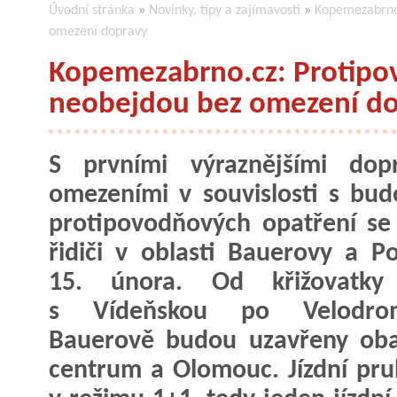
Úvodní stránka
»
Novinky, tipy a zajímavosti
»
Kopemezabrno.
omezení dopravy
Kopemezabrno.cz: Protipo
neobejdou bez omezení d
S prvními výraznějšími dopr
omezeními v souvislosti s bu
protipovodňových opatření se 
řidiči v oblasti Bauerovy a Po
15. února. Od křižovatky 
s Vídeňskou po Velodro
Bauerově budou uzavřeny oba
centrum a Olomouc. Jízdní pr