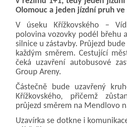
v režimu 1+1, tedy jeden jízdn
Olomouc a jeden jízdní pruh ve 
V úseku Křížkovského – Víd
polovina vozovky podél břehu 
silnice u zástavby. Průjezd bu
každým směrem. Cestující mě
čeká uzavření autobusové zas
Group Areny.
Částečně bude uzavřený kruh
Křížkovského, přičemž zůst
průjezd směrem na Mendlovo n
Uzavírka se dotkne i komunikac