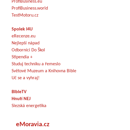
ProfiBusiness.eu
ProfiBusiness.world
TestMotoru.cz
Spolek I4U
eRecenze.eu
Nejlepší nápad
Odborníci Do Škol
Stipendia +
Studuj techniku a řemeslo
Světové Muzeum a Knihovna Bible
Uč se a vyhraj!
BibleTV
Hnutí NEJ
Slezská energetika
eMoravia.cz