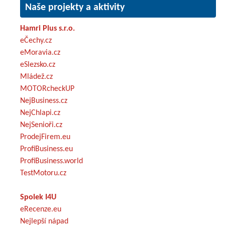
Naše projekty a aktivity
Hamri Plus s.r.o.
eČechy.cz
eMoravia.cz
eSlezsko.cz
Mládež.cz
MOTORcheckUP
NejBusiness.cz
NejChlapi.cz
NejSenioři.cz
ProdejFirem.eu
ProfiBusiness.eu
ProfiBusiness.world
TestMotoru.cz
Spolek I4U
eRecenze.eu
Nejlepší nápad