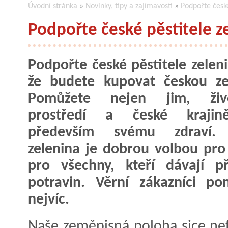
Úvodní stránka
»
Novinky, tipy a zajímavosti
»
Podpořte české
Podpořte české pěstitele z
Podpořte české pěstitele zeleni
že budete kupovat českou ze
Pomůžete nejen jim, živ
prostředí a české krajin
především svému zdraví.
zelenina je dobrou volbou pro 
pro všechny, kteří dávají p
potravin. Věrní zákazníci po
nejvíc.
Naše zeměpisná poloha sice ne