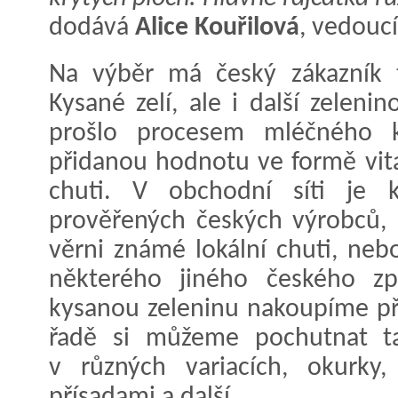
dodává
Alice Kouřilová
, vedouc
Na výběr má český zákazník t
Kysané zelí, ale i další zeleni
prošlo procesem mléčného k
přidanou hodnotu ve formě vita
chuti. V obchodní síti je 
prověřených českých výrobců, 
věrni známé lokální chuti, ne
některého jiného českého zp
kysanou zeleninu nakoupíme př
řadě si můžeme pochutnat ta
v různých variacích, okurky,
přísadami a další.