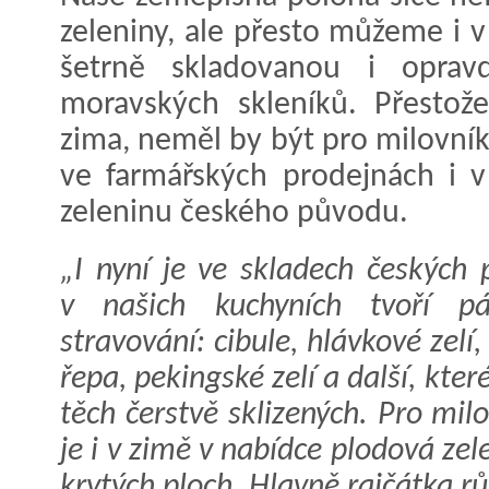
zeleniny, ale přesto můžeme i 
šetrně skladovanou i oprav
moravských skleníků. Přestož
zima, neměl by být pro milovník
ve farmářských prodejnách i v
zeleninu českého původu.
„I nyní je ve skladech českých p
v našich kuchyních tvoří pá
stravování: cibule, hlávkové zelí,
řepa, pekingské zelí a další, kte
těch čerstvě sklizených. Pro mil
je i v zimě v nabídce plodová ze
krytých ploch. Hlavně rajčátka rů