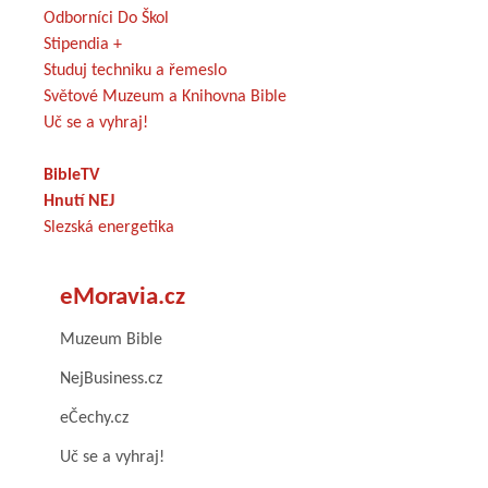
Odborníci Do Škol
Stipendia +
Studuj techniku a řemeslo
Světové Muzeum a Knihovna Bible
Uč se a vyhraj!
BibleTV
Hnutí NEJ
Slezská energetika
eMoravia.cz
Muzeum Bible
NejBusiness.cz
eČechy.cz
Uč se a vyhraj!