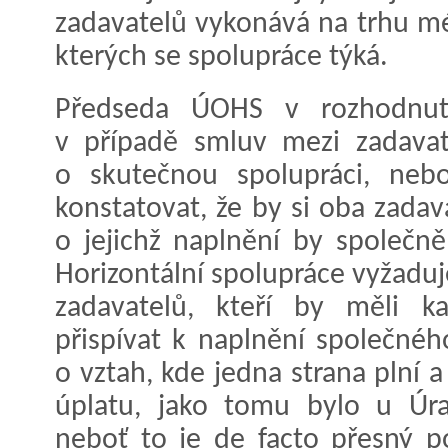
zadavatelů vykonává na trhu mé
kterých se spolupráce týká.
Předseda ÚOHS v rozhodnutí
v případě smluv mezi zadava
o skutečnou spolupráci, neb
konstatovat, že by si oba zadava
o jejichž naplnění by společně 
Horizontální spolupráce vyžaduj
zadavatelů, kteří by měli k
přispívat k naplnění společnéh
o vztah, kde jedna strana plní a
úplatu, jako tomu bylo u Úr
neboť to je de facto přesný p