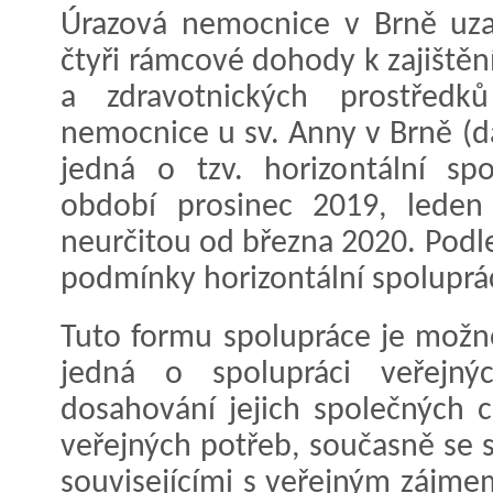
Úrazová nemocnice v Brně uzav
čtyři rámcové dohody k zajištěn
a zdravotnických prostředk
nemocnice u sv. Anny v Brně (dá
jedná o tzv. horizontální sp
období prosinec 2019, lede
neurčitou od března 2020. Podl
podmínky horizontální spoluprá
Tuto formu spolupráce je možno
jedná o spolupráci veřejný
dosahování jejich společných cí
veřejných potřeb, současně se 
souvisejícími s veřejným zájme