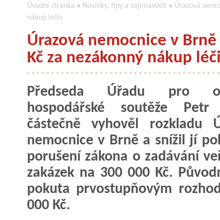
Úvodní stránka
»
Novinky, tipy a zajímavosti
»
Úrazová nemoc
nákup léčiv
Úrazová nemocnice v Brně 
Kč za nezákonný nákup léč
Předseda Úřadu pro oc
hospodářské soutěže Petr
částečně vyhověl rozkladu Ú
nemocnice v Brně a snížil jí po
porušení zákona o zadávání ve
zakázek na 300 000 Kč. Původ
pokuta prvostupňovým rozhod
000 Kč.