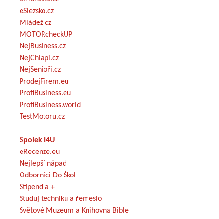
eSlezsko.cz
Mládež.cz
MOTORcheckUP
NejBusiness.cz
NejChlapi.cz
NejSenioři.cz
ProdejFirem.eu
ProfiBusiness.eu
ProfiBusiness.world
TestMotoru.cz
Spolek I4U
eRecenze.eu
Nejlepší nápad
Odborníci Do Škol
Stipendia +
Studuj techniku a řemeslo
Světové Muzeum a Knihovna Bible