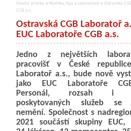
Úvodní stránka
»
Novinky, tipy a zajímavosti
»
Ostravská CGB
CGB a.s.
Ostravská CGB Laboratoř a.s
EUC Laboratoře CGB a.s.
Jedno z největších laborat
pracovišť v České republic
Laboratoř a.s., bude nově vys
jako EUC Laboratoře CG
Personál, rozsah i kv
poskytovaných služeb se
nemění. Společnost s nadregio
2021 součástí skupiny EUC, 