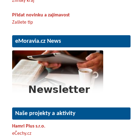
Zlínský kraj
Přidat novinku a zajímavost
Zašlete tip
eMoravia.cz News
Naše projekty a aktivity
Hamri Plus s.r.o.
eČechy.cz