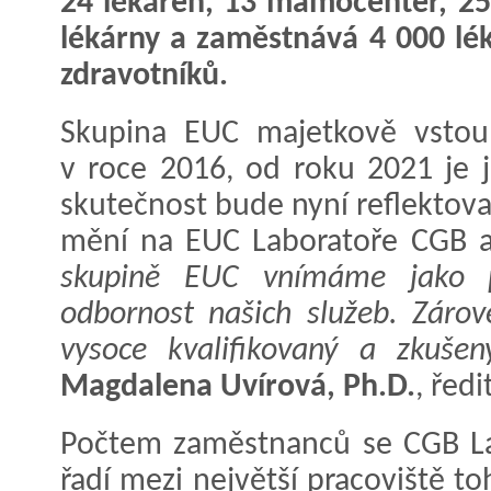
24 lékáren, 13 mamocenter, 25 k
lékárny a zaměstnává 4 000 lék
zdravotníků.
Skupina EUC majetkově vstoup
v roce 2016, od roku 2021 je 
skutečnost bude nyní reflektova
mění na EUC Laboratoře CGB a
skupině EUC vnímáme jako pří
odbornost našich služeb. Záro
vysoce kvalifikovaný a zkušen
Magdalena Uvírová, Ph.D.
, řed
Počtem zaměstnanců se CGB Lab
řadí mezi největší pracoviště t