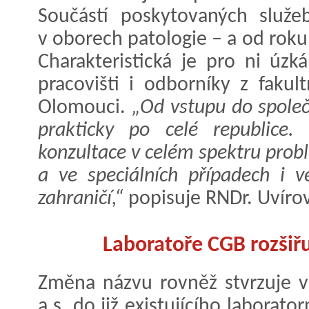
Součástí poskytovaných služeb
v oborech patologie – a od roku
Charakteristická je pro ni úzk
pracovišti i odborníky z faku
Olomouci.
„Od vstupu do společ
prakticky po celé republice. 
konzultace v celém spektru prob
a ve speciálních případech i v
zahraničí,“
popisuje RNDr. Uvíro
Laboratoře CGB rozšiřuj
Změna názvu rovněž stvrzuje v
a.s. do již existujícího labora