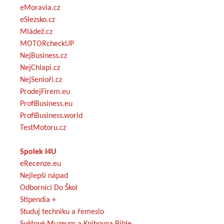
eMoravia.cz
eSlezsko.cz
Mládež.cz
MOTORcheckUP
NejBusiness.cz
NejChlapi.cz
NejSenioři.cz
ProdejFirem.eu
ProfiBusiness.eu
ProfiBusiness.world
TestMotoru.cz
Spolek I4U
eRecenze.eu
Nejlepší nápad
Odborníci Do Škol
Stipendia +
Studuj techniku a řemeslo
Světové Muzeum a Knihovna Bible