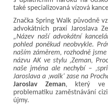
s uplatněním nároků na odško
také specializovaná vízová kanc
Značka Spring Walk původně vz
advokátních praxí Jaroslava Z
„Název naší advokátní kancelá
pohled poněkud neobvykle. Prá
naším záměrem, rozhodně jsme s
názvu AK ve stylu ‚Zeman, Proc
naše jména ale nechybí – ‚spri
Jaroslava a ‚walk‘ zase na Proch
Jaroslav Zeman
, který ve 
problematiku zaměstnávání ciz
újmy.