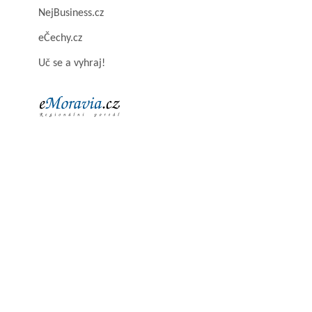
NejBusiness.cz
eČechy.cz
Uč se a vyhraj!