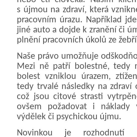
s újmou na zdraví, která vznik
pracovním úrazu. Například jde
jiné auto a dojde k zranění či ú
plnění pracovních úkolů ze žebř
Naše právo umožňuje odškodňov
Mezi ně patří bolestné, tedy 
bolest vzniklou úrazem, ztíže
tedy trvalé následky na zdraví
což jsou citové strasti vytrpě
ovšem požadovat i náklady v
výdělek či psychickou újmu.
Novinkou je rozhodnutí 