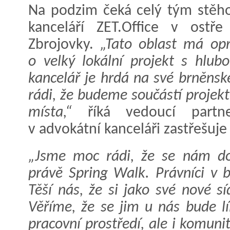
Na podzim čeká celý tým stěh
kanceláří ZET.Office v ostř
Zbrojovky.
„Tato oblast má opr
o velký lokální projekt s hlub
kancelář je hrdá na své brněnsk
rádi, že budeme součástí projek
místa,“
říká vedoucí partne
v advokátní kanceláři zastřešuje
„Jsme moc rádi, že se nám do Z
právě Spring Walk. Právníci v b
Těší nás, že si jako své nové s
Věříme, že se jim u nás bude lí
pracovní prostředí, ale i komunit