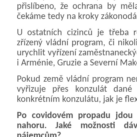
přislíbeno, že ochrana by měl
čekáme tedy na kroky zákonodá
U ostatních cizinců je třeba r
zřízený vládní program, či niko
urychlit vyřízení zaměstnaneck
i Arménie, Gruzie a Severní Ma
Pokud země vládní program ne
vyřizuje přes konzulát dan
konkrétním konzulátu, jak je flex
Po covidovém propadu jdou c
nahoru. Jaké možnosti dá
nájemcům?