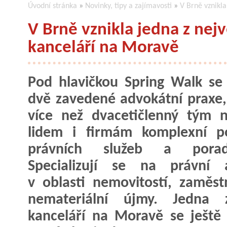
Úvodní stránka
»
Novinky, tipy a zajímavosti
»
V Brně vznikl
V Brně vznikla jedna z nej
kanceláří na Moravě
Pod hlavičkou Spring Walk se 
dvě zavedené advokátní praxe, 
více než dvacetičlenný tým 
lidem i firmám komplexní po
právních služeb a porade
Specializují se na právní 
v oblasti nemovitostí, zaměst
nemateriální újmy. Jedna z
kanceláří na Moravě se ještě 