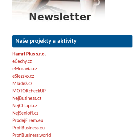
Naše projekty a aktivity
Hamri Plus s.r.o.
eČechy.cz
eMoravia.cz
eSlezsko.cz
Mládež.cz
MOTORcheckUP
NejBusiness.cz
NejChlapi.cz
NejSenioři.cz
ProdejFirem.eu
ProfiBusiness.eu
ProfiBusiness.world