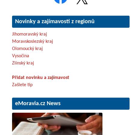
Novinky a zajímavosti z regionů
Jihomoravský kraj
Moravskoslezský kraj
Olomoucký kraj
Vysočina
Zlínský kraj
Přidat novinku a zajímavost
Zašlete tip
eMoravia.cz News