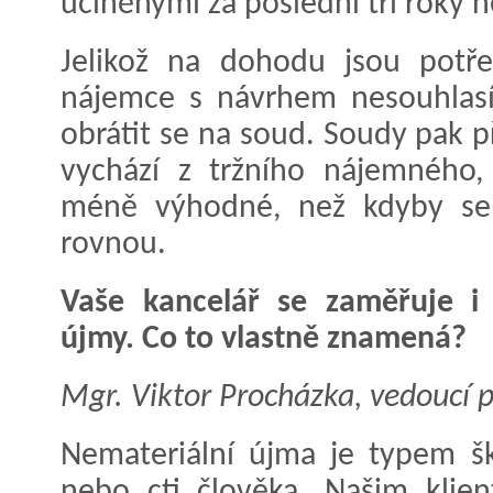
učiněnými za poslední tři roky
Jelikož na dohodu jsou potře
nájemce s návrhem nesouhlasí
obrátit se na soud. Soudy pak 
vychází z tržního nájemného,
méně výhodné, než kdyby se 
rovnou.
Vaše kancelář se zaměřuje i
újmy. Co to vlastně znamená?
Mgr. Viktor Procházka, vedoucí 
Nemateriální újma je typem šk
nebo cti člověka. Našim kli