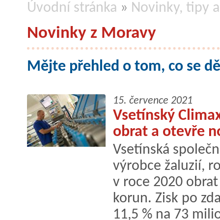
Úvodní stránka
»
Novinky, tipy a
Novinky z Moravy
Mějte přehled o tom, co se d
15. července 2021
Vsetínský Clima
obrat a otevře 
Vsetínská společn
výrobce žaluzií, r
v roce 2020 obrat
korun. Zisk po zd
11,5 % na 73 mili