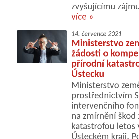
zvyšujícímu zájmu
více »
14. července 2021
Ministerstvo zem
žádosti o kompe
přírodní katastr
Ústecku
Ministerstvo země
prostřednictvím 
intervenčního fon
na zmírnění škod
katastrofou letos
Ústeckém kraji. P