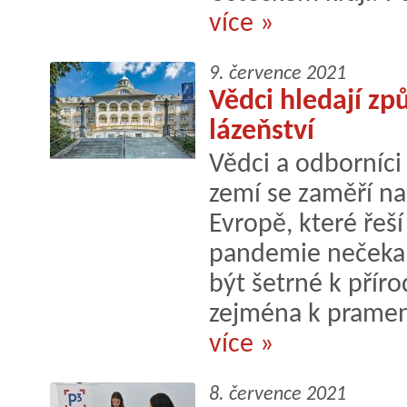
více »
9. července 2021
Vědci hledají zp
lázeňství
Vědci a odborníci
zemí se zaměří na 
Evropě, které řeš
pandemie nečekan
být šetrné k přír
zejména k prame
více »
8. července 2021