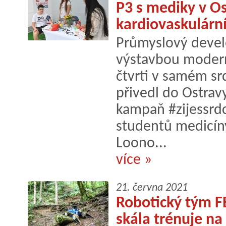
P3 s mediky v O
kardiovaskulárn
Průmyslový devel
výstavbou moder
čtvrti v samém sr
přivedl do Ostra
kampaň #zijessrd
studentů medicíny
Loono...
více »
21. června 2021
Robotický tým FE
skála trénuje na