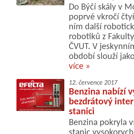
Do Býčí skály v M
poprvé vkročí čty
ním další robotic
robotiků z Fakult
ČVUT. V jeskynní
období slouží jako
více »
12. července 2017
Benzina nabízí v
bezdrátový inter
stanici
Benzina pokryla v
stanic vysokoryc