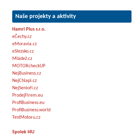
Naše projekty a aktivity
Hamri Plus s.r.o.
eČechy.cz
eMoravia.cz
eSlezsko.cz
Mládež.cz
MOTORcheckUP
NejBusiness.cz
NejChlapi.cz
NejSenioři.cz
ProdejFirem.eu
ProfiBusiness.eu
ProfiBusiness.world
TestMotoru.cz
Spolek I4U